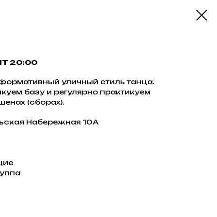
ЧТ 20:00
формативный уличный стиль танца.
икуем базу и регулярно практикуем
енах (сборах).
ьская Набережная 10А
щие
руппа